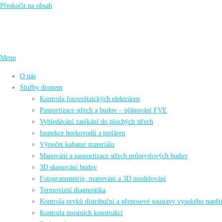
Přeskočit na obsah
Menu
O nás
Služby dronem
Kontrola fotovoltaických elektráren
Pasportizace střech a budov – plánování FVE
Vyhledávání zatékání do plochých střech
Inspekce horkovodů a tepláren
Výpočet kubatur materiálu
Mapování a pasportizace střech průmyslových budov
3D skenování budov
Fotogrammetrie, mapování a 3D modelování
Termovizní diagnostika
Kontrola prvků distribuční a přenosové soustavy vysokého napět
Kontrola mostních konstrukcí