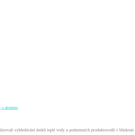
y s dronem
alizovali vyhledávání úniků teplé vody u podzemních produktovodů v blízkosti 