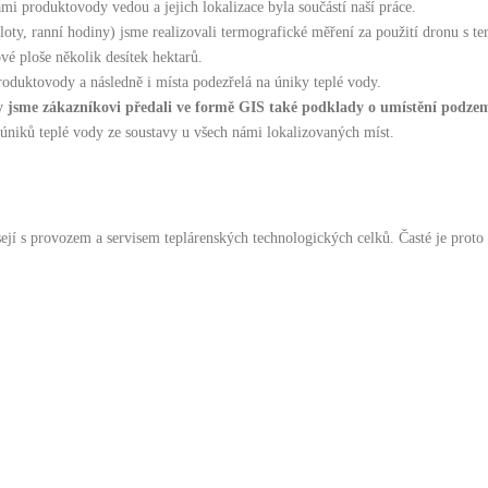
i produktovody vedou a jejich lokalizace byla součástí naší práce.
oty, ranní hodiny) jsme realizovali termografické měření za použití dronu s t
é ploše několik desítek hektarů.
roduktovody a následně i místa podezřelá na úniky teplé vody.
avy jsme zákazníkovi předali ve formě GIS také podklady o umístění podz
úniků teplé vody ze soustavy u všech námi lokalizovaných míst.
sejí s provozem a servisem teplárenských technologických celků. Časté je proto