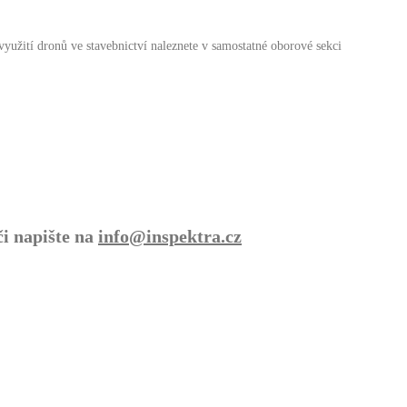
yužití dronů ve stavebnictví naleznete v samostatné oborové sekci
i napište na
info@inspektra.cz