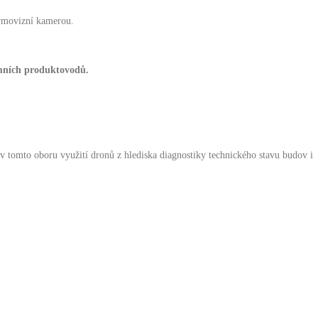
ermovizní kamerou.
emních produktovodů.
 v tomto oboru využití dronů z hlediska diagnostiky technického stavu budov i