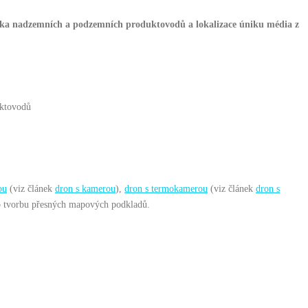
tika nadzemních a podzemních produktovodů a lokalizace úniku média z
uktovodů
ou
(viz článek
dron s kamerou
),
dron s termokamerou
(viz článek
dron s
 tvorbu přesných mapových podkladů.