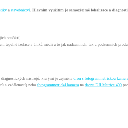
etiky
a
stavebnictví
.
Hlavním využitím je samozřejmě lokalizace a diagnos
ich součástí;
ní tepelné izolace a úniků médií a to jak nadzemních, tak u podzemních prod
h diagnostických nástrojů, kterými je zejména
dron s fotogrammetrickou kamer
rů a vzdáleností) nebo
fotogrammetrická kamera
na
dronu DJI Matrice 400
pro