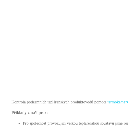
Kontrola podzemních teplárenských produktovodů pomocí
termokamer
Příklady z naší praxe
:
Pro společnost provozující velkou teplárenskou soustavu jsme re