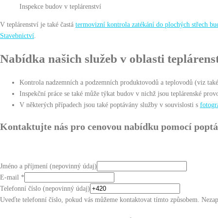
Inspekce budov v teplárenství
V teplárenství je také častá
termovizní kontrola zatékání do plochých střech b
Stavebnictví
.
Nabídka našich služeb v oblasti teplárens
Kontrola nadzemních a podzemních produktovodů a teplovodů (viz také
Inspekční práce se také může týkat budov v nichž jsou teplárenské prov
V některých případech jsou také poptávány služby v souvislosti s
fotog
Kontaktujte nás pro cenovou nabídku pomocí poptá
Jméno a příjmení (nepovinný údaj)
E-mail
*
Telefonní číslo (nepovinný údaj)
Uveďte telefonní číslo, pokud vás můžeme kontaktovat tímto způsobem. Nezap