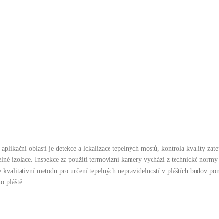
í aplikační oblastí je detekce a lokalizace tepelných mostů, kontrola kvality za
epelné izolace. Inspekce za použití termovizní kamery vychází z technické norm
e kvalitativní metodu pro určení tepelných nepravidelností v pláštích budov p
o pláště.