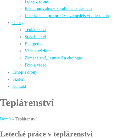
Fotky z dronu
Reklamní videa v kombinaci s dronem
Letecká data pro precizní zemědělství a lesnictví
Obory
Teplárenství
Stavebnictví
Energetika
Věda a výzkum
Zemědělství, lesnictví a ekologie
Foto a video
Eshop s drony
Školení
Kontakt
Teplárenství
Domů
»
Teplárenství
Letecké práce v teplárenství