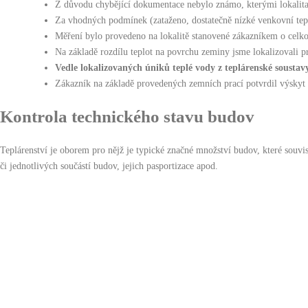
Z důvodu chybějící dokumentace nebylo známo, kterými lokalitam
Za vhodných podmínek (zataženo, dostatečně nízké venkovní tepl
Měření bylo provedeno na lokalitě stanovené zákazníkem o celkov
Na základě rozdílu teplot na povrchu zeminy jsme lokalizovali p
Vedle lokalizovaných úniků teplé vody z teplárenské soust
Zákazník na základě provedených zemních prací potvrdil výskyt 
Kontrola technického stavu budov
Teplárenství je oborem pro nějž je typické značné množství budov, které souvi
či jednotlivých součástí budov, jejich pasportizace apod.