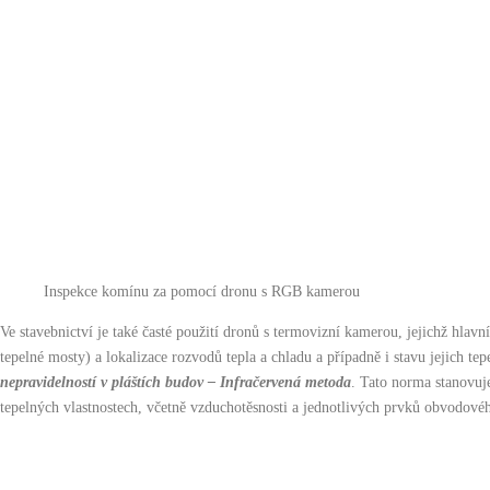
Inspekce komínu za pomocí dronu s RGB kamerou
Ve stavebnictví je také časté použití dronů s termovizní kamerou, jejichž hlavn
tepelné mosty) a lokalizace rozvodů tepla a chladu a případně i stavu jejich t
nepravidelností v pláštích budov – Infračervená metoda
. Tato norma stanovuj
tepelných vlastnostech, včetně vzduchotěsnosti a jednotlivých prvků obvodovéh