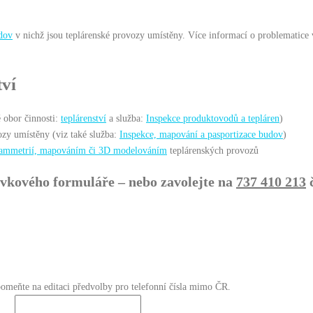
udov
v nichž jsou teplárenské provozy umístěny. Více informací o problematice v
tví
 obor činnosti:
teplárenství
a služba:
Inspekce produktovodů a tepláren
)
ozy umístěny (viz také služba:
Inspekce, mapování a pasportizace budov
)
rammetrií, mapováním či 3D modelováním
teplárenských provozů
vkového formuláře – nebo zavolejte na
737 410 213
č
omeňte na editaci předvolby pro telefonní čísla mimo ČR.