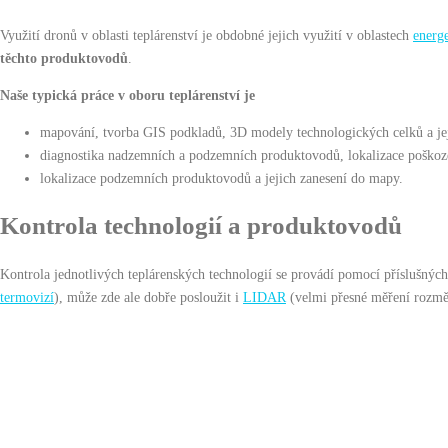
Využití dronů v oblasti teplárenství je obdobné jejich využití v oblastech
energ
těchto produktovodů
.
Naše typická práce v oboru teplárenství je
mapování, tvorba GIS podkladů, 3D modely technologických celků a jej
diagnostika nadzemních a podzemních produktovodů, lokalizace poškoze
lokalizace podzemních produktovodů a jejich zanesení do mapy.
Kontrola technologií a produktovodů
Kontrola jednotlivých teplárenských technologií se provádí pomocí příslušnýc
termovizí
), může zde ale dobře posloužit i
LIDAR
(velmi přesné měření rozmě