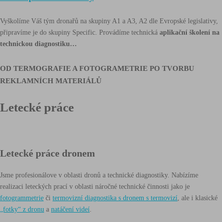
Vyškolíme Váš tým dronařů na skupiny A1 a A3, A2 dle Evropské legislativy,
připravíme je do skupiny Specific. Provádíme technická
aplikační školení na
technickou diagnostiku…
OD TERMOGRAFIE A FOTOGRAMETRIE PO TVORBU
REKLAMNÍCH MATERIÁLŮ
Letecké práce
Letecké práce dronem
Jsme profesionálove v oblasti dronů a technické diagnostiky. Nabízíme
realizaci leteckých prací v oblasti náročné technické činnosti jako je
fotogrammetrie
či
termovizní diagnostika s dronem s termovizí
, ale i klasické
„fotky“ z dronu
a
natáčení videí
.