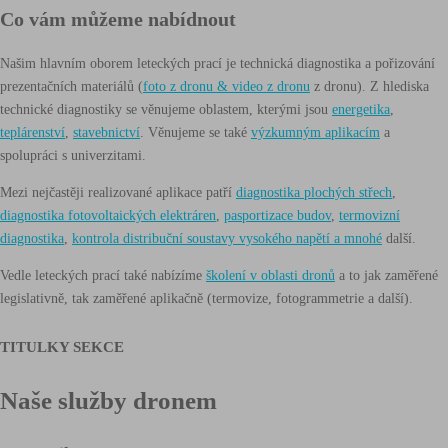
Co vám můžeme nabídnout
Našim hlavním oborem leteckých prací je technická diagnostika a pořizování
prezentačních materiálů (
foto z dronu & video z dronu
z dronu). Z hlediska
technické diagnostiky se věnujeme oblastem, kterými jsou
energetika
,
teplárenství
,
stavebnictví
. Věnujeme se také
výzkumným aplikacím
a
spolupráci s univerzitami.
Mezi nejčastěji realizované aplikace patří
diagnostika plochých střech
,
diagnostika fotovoltaických elektráren
,
pasportizace budov
,
termovizní
diagnostika
,
kontrola distribuční soustavy vysokého napětí a mnohé
další.
Vedle leteckých prací také nabízíme
školení v oblasti dronů
a to jak zaměřené
legislativně, tak zaměřené aplikačně (termovize, fotogrammetrie a další).
TITULKY SEKCE
Naše služby dronem