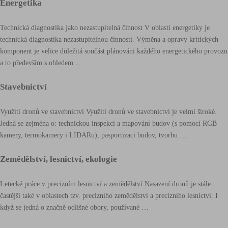
Energetika
Energetika
Technická diagnostika jako nezastupitelná činnost V oblasti energetiky je
technická diagnostika nezastupitelnou činností. Výměna a opravy kritických
komponent je velice důležitá součást plánováni každého energetického provozu
a to především s ohledem …
Stavebnictví
Stavebnictví
Využití dronů ve stavebnictví Využití dronů ve stavebnictví je velmi široké.
Jedná se zejména o: technickou inspekci a mapování budov (s pomocí RGB
kamery, termokamery i LIDARu), pasportizaci budov, tvorbu …
Zemědělství,
Zemědělství, lesnictví, ekologie
lesnictví,
ekologie
Letecké práce v precizním lesnictví a zemědělství Nasazení dronů je stále
častější také v oblastech tzv. precizního zemědělství a precizního lesnictví. I
když se jedná o značně odlišné obory, používané …