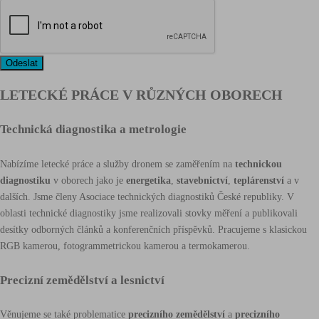
Odeslat
LETECKÉ PRÁCE V RŮZNÝCH OBORECH
Technická diagnostika a metrologie
Nabízíme letecké práce a služby dronem se zaměřením na
technickou
diagnostiku
v oborech jako je
energetika
,
stavebnictví
,
teplárenství
a v
dalších. Jsme členy Asociace technických diagnostiků České republiky. V
oblasti technické diagnostiky jsme realizovali stovky měření a publikovali
desítky odborných článků a konferenčních příspěvků. Pracujeme s klasickou
RGB kamerou, fotogrammetrickou kamerou a termokamerou.
Precizní zemědělství a lesnictví
Věnujeme se také problematice
precizního zemědělství
a
precizního