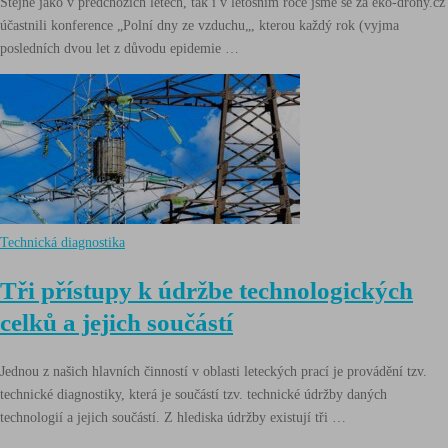
Stejně jako v předchozích letech, tak i v letošním roce jsme se za eko-drony.cz
účastnili konference „Polní dny ze vzduchu„, kterou každý rok (vyjma
posledních dvou let z důvodu epidemie …
Technická diagnostika
Tři přístupy k údržbe technologických
celků a jejich součástí
Jednou z našich hlavních činností v oblasti leteckých prací je provádění tzv.
technické diagnostiky, která je součástí tzv. technické údržby daných
technologií a jejich součástí. Z hlediska údržby existují tři …