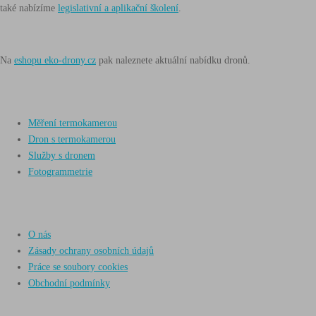
také nabízíme
legislativní a aplikační školení
.
Na
eshopu eko-drony.cz
pak naleznete aktuální nabídku dronů.
Další informace
Měření termokamerou
Dron s termokamerou
Služby s dronem
Fotogrammetrie
Info
O nás
Zásady ochrany osobních údajů
Práce se soubory cookies
Obchodní podmínky
Drony