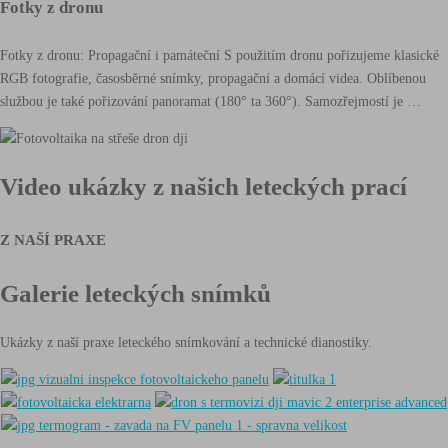
Fotky
Fotky z dronu
z
dronu
Fotky z dronu: Propagační i památeční S použitím dronu pořizujeme klasické
RGB fotografie, časosběrné snímky, propagační a domácí videa. Oblíbenou
službou je také pořizování panoramat (180° ta 360°). Samozřejmostí je …
Video ukázky z našich
leteckých prací
Z NAŠÍ PRAXE
Galerie leteckých snímků
Ukázky z naší praxe leteckého snímkování a technické dianostiky.