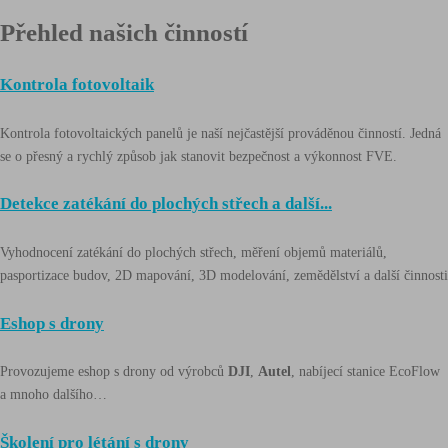
Přehled našich činností
Kontrola fotovoltaik
Kontrola fotovoltaických panelů je naší nejčastější prováděnou činností. Jedná
se o přesný a rychlý způsob jak stanovit bezpečnost a výkonnost FVE.
Detekce zatékání do plochých střech a další...
Vyhodnocení zatékání do plochých střech, měření objemů materiálů,
pasportizace budov, 2D mapování, 3D modelování, zemědělství a další činnosti
Eshop s drony
Provozujeme eshop s drony od výrobců
DJI
,
Autel
, nabíjecí stanice EcoFlow
a mnoho dalšího…
Školení pro létání s drony