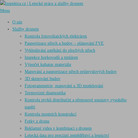
Přeskočit
na
Menu
obsah
O nás
Služby dronem
Kontrola fotovoltaických elektráren
Pasportizace střech a budov – plánování FVE
Vyhledávání zatékání do plochých střech
Inspekce horkovodů a tepláren
Výpočet kubatur materiálu
Mapování a pasportizace střech průmyslových budov
3D skenování budov
Fotogrammetrie, mapování a 3D modelování
Termovizní diagnostika
Kontrola prvků distribuční a přenosové soustavy vysokého
napětí
Kontrola mostních konstrukcí
Fotky z dronu
Reklamní videa v kombinaci s dronem
Letecká data pro precizní zemědělství a lesnictví