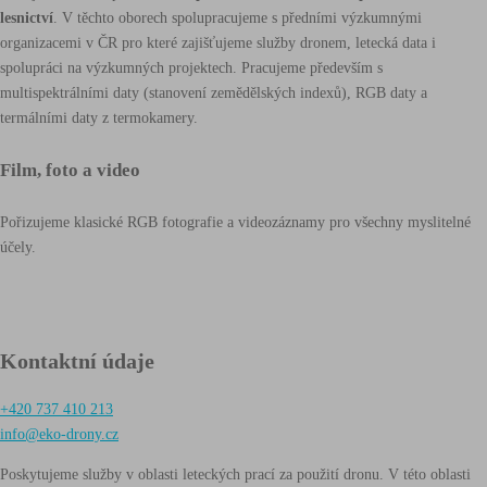
lesnictví
. V těchto oborech spolupracujeme s předními výzkumnými
organizacemi v ČR pro které zajišťujeme služby dronem, letecká data i
spolupráci na výzkumných projektech. Pracujeme především s
multispektrálními daty (stanovení zemědělských indexů), RGB daty a
termálními daty z termokamery.
Film, foto a video
Pořizujeme klasické RGB fotografie a videozáznamy pro všechny myslitelné
účely.
Kontaktní údaje
+420 737 410 213
info@eko-drony.cz
Poskytujeme služby v oblasti leteckých prací za použití dronu. V této oblasti