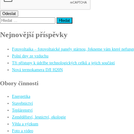
Odeslat
Vyhledávání
Nejnovější příspěvky
Fotovoltaika – fotovoltaické panely stárnou, řekneme vám které nefun
Polní dny ze vzduchu
Tři přístupy k údržbe technologických celků a jejich součástí
Nová termokamera DJI H20N
Obory činnosti
Energetika
Stavebnictví
Teplárenství
Zemědělství, lesnictví, ekologie
Věda a výzkum
Foto a video