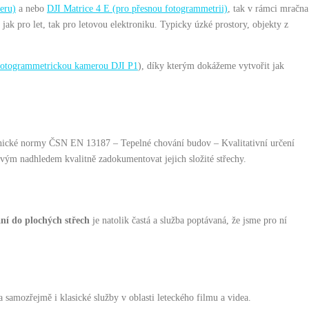
eru)
a nebo
DJI Matrice 4 E (pro přesnou fotogrammetrii)
, tak v rámci mračna
k pro let, tak pro letovou elektroniku. Typicky úzké prostory, objekty z
fotogrammetrickou kamerou DJI P1
), díky kterým dokážeme vytvořit jak
hnické normy ČSN EN 13187 – Tepelné chování budov – Kvalitativní určení
vým nadhledem kvalitně zadokumentovat jejich složité střechy.
ní do plochých střech
je natolik častá a služba poptávaná, že jsme pro ní
 a samozřejmě i klasické služby v oblasti leteckého filmu a videa.