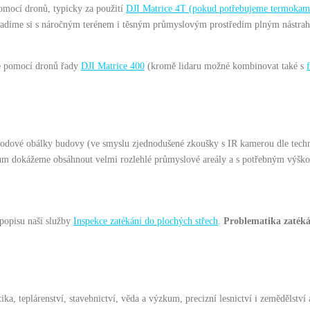
omocí dronů, typicky za použití
DJI Matrice 4T (pokud potřebujeme termokam
radíme si s náročným terénem i těsným průmyslovým prostředím plným nástrah ja
me pomocí dronů řady
DJI Matrice 400
(kromě lidaru možné kombinovat také s
bvodové obálky budovy (ve smyslu zjednodušené zkoušky s IR kamerou dle tec
nům dokážeme obsáhnout velmi rozlehlé průmyslové areály a s potřebným výško
 popisu naší služby
Inspekce zatékání do plochých střech
.
Problematika zatéká
ika, teplárenství, stavebnictví, věda a výzkum, precizní lesnictví i zemědělství