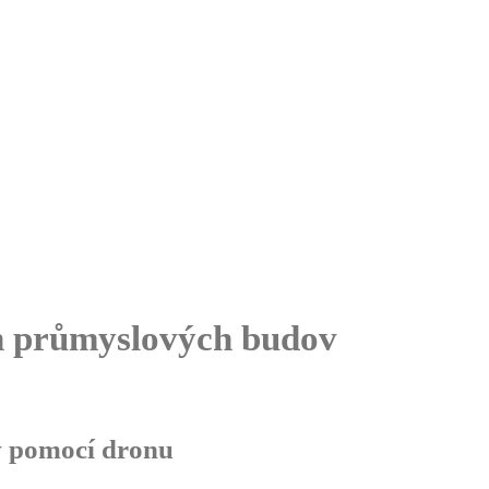
ch průmyslových budov
v pomocí dronu