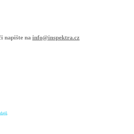
i napište na
info@inspektra.cz
dajů
.