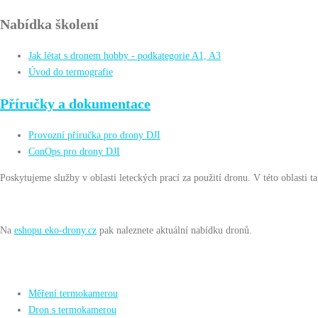
Nabídka školení
Jak létat s dronem hobby - podkategorie A1, A3
Úvod do termografie
Příručky a dokumentace
Provozní příručka pro drony DJI
ConOps pro drony DJI
Poskytujeme služby v oblasti leteckých prací za použití dronu. V této oblasti 
Na
eshopu eko-drony.cz
pak naleznete aktuální nabídku dronů.
Další informace
Měření termokamerou
Dron s termokamerou