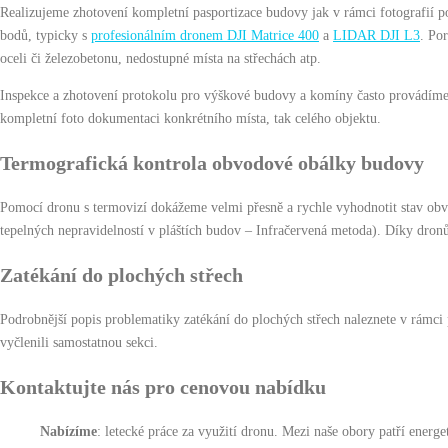
Realizujeme zhotovení kompletní pasportizace budovy jak v rámci fotografií p
bodů, typicky s
profesionálním dronem DJI Matrice 400
a
LIDAR DJI L3
. Po
oceli či železobetonu, nedostupné místa na střechách atp.
Inspekce a zhotovení protokolu pro výškové budovy a komíny často provádí
kompletní foto dokumentaci konkrétního místa, tak celého objektu.
Termografická kontrola obvodové obálky budovy
Pomocí dronu s termovizí dokážeme velmi přesně a rychle vyhodnotit stav o
tepelných nepravidelností v pláštích budov – Infračervená metoda). Díky dro
Zatékání do plochých střech
Podrobnější popis problematiky zatékání do plochých střech naleznete v rámci
vyčlenili samostatnou sekci.
Kontaktujte nás pro cenovou nabídku
Nabízíme
: letecké práce za využití dronu. Mezi naše obory patří energet