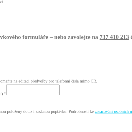
ti.
vkového formuláře – nebo zavolejte na
737 410 213
č
omeňte na editaci předvolby pro telefonní čísla mimo ČR.
lu)
*
nou položený dotaz i zaslanou poptávku. Podrobnosti ke
zpracování osobních ú