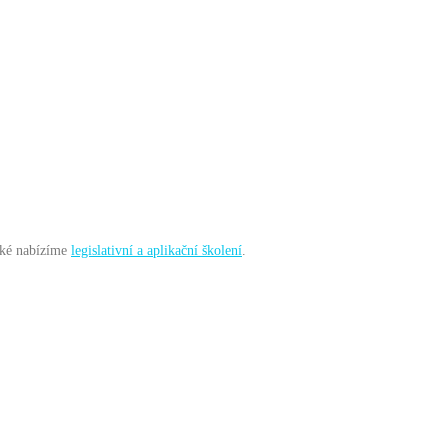
také nabízíme
legislativní a aplikační školení
.