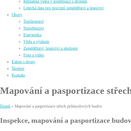
Reklamní videa v kombinaci s dronem
Letecká data pro precizní zemědělství a lesnictví
Obory
Teplárenství
Stavebnictví
Energetika
Věda a výzkum
Zemědělství, lesnictví a ekologie
Foto a video
Eshop s drony
Školení
Kontakt
Mapování a pasportizace stře
Domů
»
Mapování a pasportizace střech průmyslových budov
Inspekce, mapování a pasportizace budo