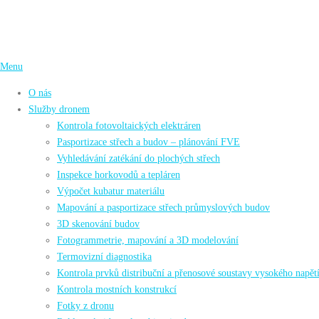
Přeskočit
na
obsah
Menu
O nás
Služby dronem
Kontrola fotovoltaických elektráren
Pasportizace střech a budov – plánování FVE
Vyhledávání zatékání do plochých střech
Inspekce horkovodů a tepláren
Výpočet kubatur materiálu
Mapování a pasportizace střech průmyslových budov
3D skenování budov
Fotogrammetrie, mapování a 3D modelování
Termovizní diagnostika
Kontrola prvků distribuční a přenosové soustavy vysokého napět
Kontrola mostních konstrukcí
Fotky z dronu