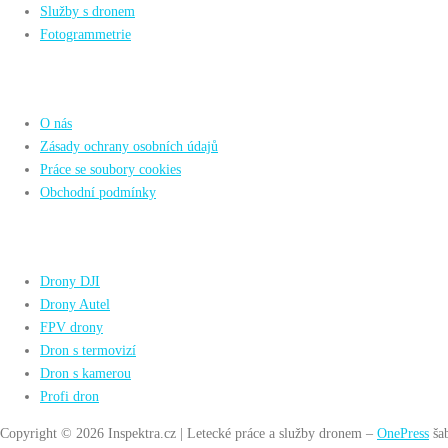
Služby s dronem
Fotogrammetrie
Info
O nás
Zásady ochrany osobních údajů
Práce se soubory cookies
Obchodní podmínky
Drony
Drony DJI
Drony Autel
FPV drony
Dron s termovizí
Dron s kamerou
Profi dron
Copyright © 2026 Inspektra.cz | Letecké práce a služby dronem
–
OnePress
ša